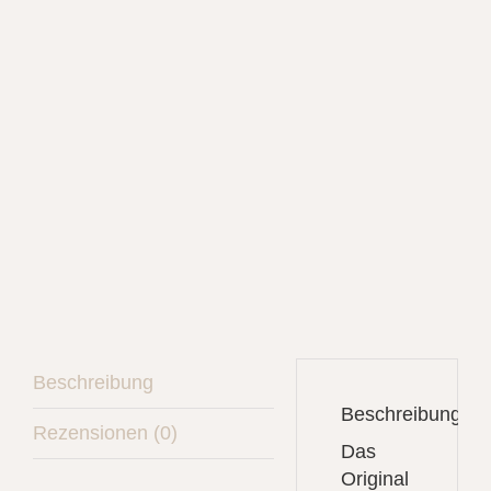
Beschreibung
Beschreibung
Rezensionen (0)
Das
Original